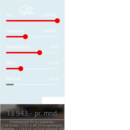
Pris
1 959 900,-
Egenkapital
685 965,-
Nedbetalingstid
10 år
Rente
5,45 %
Rente. eff
5,82 %
13 943,-
pr. mnd.
Priseksempel lån fra Santander:
5,45 %
nom./
5,82 %
eff.
35 %
egenkapital,
lånebeløp:
1 278 913,-
o/
10 år
, kostnad:
398