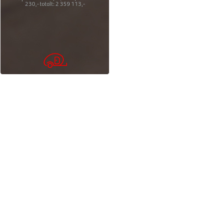
230,-
totalt:
2 359 113,-