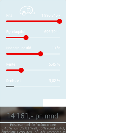
Pris
1 990 840,-
Egenkapital
696 794,-
Nedbetalingstid
10 år
Rente
5,45 %
Rente. eff
5,82 %
14 161,-
pr. mnd.
Priseksempel lån fra Santander:
5,45 %
nom./
5,82 %
eff.
35 %
egenkapital,
lånebeløp:
1 299 024,-
o/
10 år
, kostnad:
404