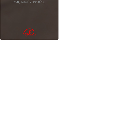
250,-
totalt:
2 396 073,-