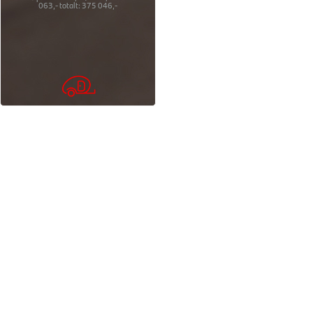
063,-
totalt:
375 046,-