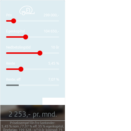
Pris
299 000,-
Egenkapital
104 650,-
Nedbetalingstid
10 år
Rente
5,45 %
Rente. eff
7,07 %
2 253,-
pr. mnd.
Priseksempel lån fra Santander:
5,45 %
nom./
7,07 %
eff.
35 %
egenkapital,
lånebeløp:
199 328,-
o/
10 år
, kostnad:
75