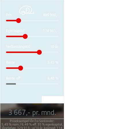
Pris
499 900,-
Egenkapital
174 965,-
Nedbetalingstid
10 år
Rente
5,45 %
Rente. eff
6,48 %
3 667,-
pr. mnd.
Priseksempel lån fra Santander:
5,45 %
nom./
6,48 %
eff.
35 %
egenkapital,
lånebeløp:
329 913,-
o/
10 år
, kostnad:
114