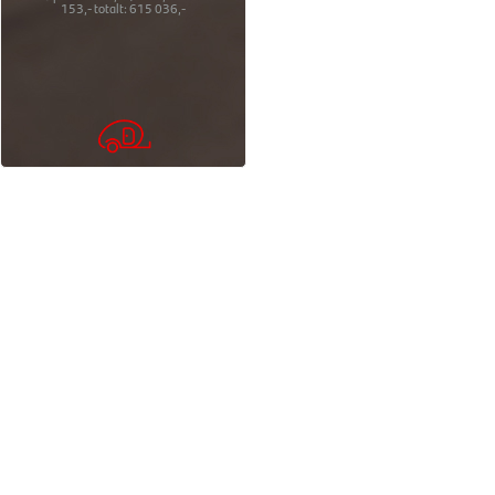
153,-
totalt:
615 036,-