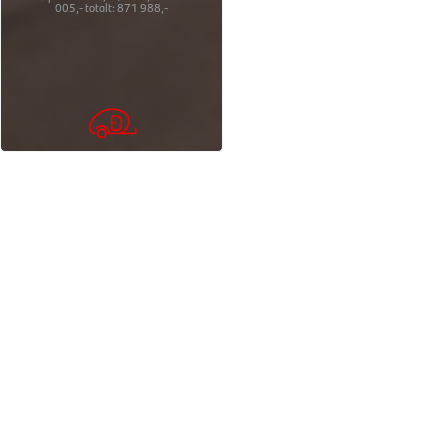
005,-
totalt:
871 988,-