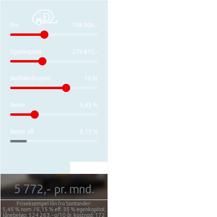
Pris
798 900,-
Egenkapital
279 615,-
Nedbetalingstid
10 år
Rente
5,45 %
Rente. eff
6,15 %
5 772,-
pr. mnd.
Priseksempel lån fra Santander:
5,45 %
nom./
6,15 %
eff.
35 %
egenkapital,
lånebeløp:
524 263,-
o/
10 år
, kostnad:
172