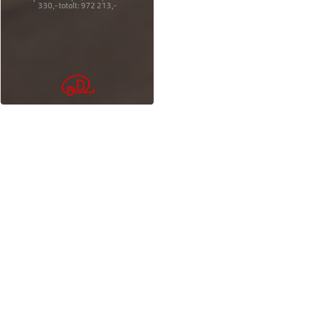
330,-
totalt:
972 213,-